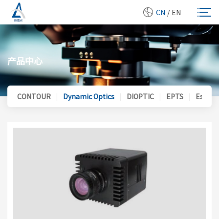
CN
/
EN
产品中心
CONTOUR
|
Dynamic Optics
|
DIOPTIC
|
EPTS
|
Essent