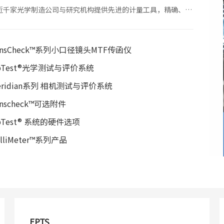
近千家光学制造公司与研究机构提供先进的计量工具，精确、高
测量镜头和相机系统，进而提升产品质量和性能。
ensCheck™系列小口径镜头MTF传函仪
pTest®光学测试与评价系统
eridian系列 相机测试与评价系统
enscheck™可选附件
pTest® 系统的硬件选项
olliMeter™系列产品
EPTS