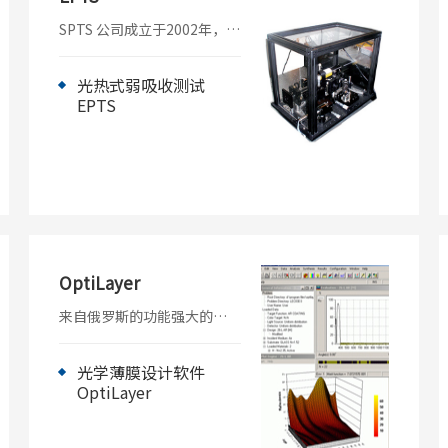
SPTS 公司成立于2002年，专
门从事基于光热共路干涉仪
（PCI）技术的仪器开发与制
造。这项技术是1997-2000
光热式弱吸收测试
年在斯坦福大学Ginzton实验
EPTS
室发展起来的。这项技术的
初动机是研究非线性光学晶
体中的诱导吸收效应和光学
损伤。随着产品的不断推
广，更简单的应用，如膜层
材料和玻璃基板的吸收测量
更受欢迎。
OptiLayer
来自俄罗斯的功能强大的光
学薄膜设计软件Optilayer，
是薄膜物理学家、计算数学
家和镀膜工艺专家的精华之
光学薄膜设计软件
作，采用独特的针式算法，
OptiLayer
计算速度超快，设计能力强
大，迄今，还没有一种薄膜
Optilayer不能设计。