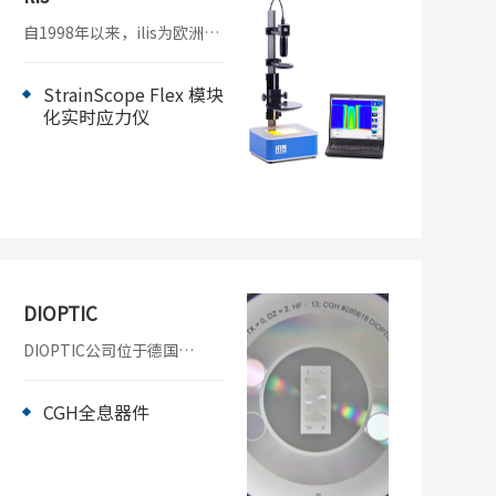
自1998年以来，ilis为欧洲及
全球用户提供应力测量的专
用设备。适用于光学、显
示、医疗器皿等领域的高精
StrainScope Flex 模块
度应力双折射评测，也可用
化实时应力仪
于材料、器件内部或表面缺
陷的精密判定。
DIOPTIC
DIOPTIC公司位于德国
Weinheim，其计算机全息元
件（CGH）及调整附件，在
业内独树一帜，应用于干涉
CGH全息器件
仪非球面测量、光学系统的
精密对准、激光光束的整形
等领域。