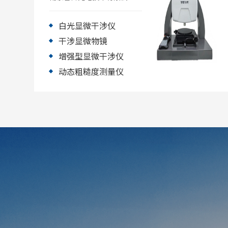
依托科研项目支持，与南京
理工大学合作，成功研制出
基于白光显微干涉原理的三
白光显微干涉仪
维形貌测量仪系列，包括白
干涉显微物镜
光显微干涉仪和动态粗糙度
测量仪等。该系列仪器具备
增强型显微干涉仪
自主知识产权的干涉显微物
镜和中文操作界面，稳定性
动态粗糙度测量仪
高、可靠性强、操作便捷，
垂直分辨率优于0.1nm，横
向分辨率达0.5μm。产品已在
大学、国防院所和计量部门
成功应用，技术指标达国际
同类水平，可替代进口；其
中近红外显微干涉仪为国内
独有，有效解决了微纳结构
检测领域的“卡脖子”问
题。