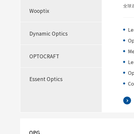
全球
Wooptix
效地
L
Dynamic Optics
O
M
OPTOCRAFT
L
O
Essent Optics
C
OPG