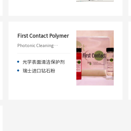
OptiLayer软件包支持光学薄
膜的全过程：参数-设计-生
产-反演分析，包括
OptiLayer, OptiChar,
OptiRE三部分，另有
OptiReOpt动态链接库
First Contact Polymer
（DLL）可以增强功能。
OptiLayer是世界光学薄膜设
Photonic Cleaning
计大赛的优胜软件，近年所
Technology公司出品的First
有冠军得主使用的软件都是
Contact光学表面清洁保护
OptiLayer！
剂，刷涂或喷在表面表面
光学表面清洁保护剂
后，会形成一层柔软的薄
瑞士进口钻石粉
膜，这种薄膜不会对光学表
面的镀膜有任何损伤，并对
水汽有隔离作用，可以有效
保护光学表面。这种薄膜可
以很容易被揭掉。薄膜在被
揭掉时，会把表面的灰尘、
手印等污染物带走，从而起
到清洁作用。而且First
Contact本身不会在表面残
留，对光学表面无任何的伤
害。