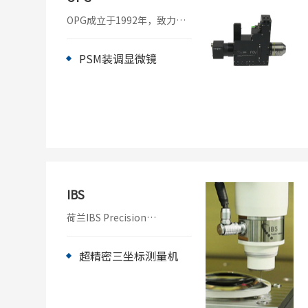
OPG成立于1992年，致力于
光学制造与测试、以及光学
计量仪器的原型设计。 该小
组不断发展壮大，自2006年
PSM装调显微镜
以来一直致力于经典光学测
试、光学装配和对准，特别
是使用非球面镜的系统。与
传统方法相比，OPG仪器以
更快的速度和更低的成本帮
助您实现光学器件与系统的
对准和定心，满足光学系统
的所有设计规格。
IBS
荷兰IBS Precision
Engineering公司成立于
1993年, 专门研发超精密测量
模块与仪器。作为全球佳制
超精密三坐标测量机
造设备和科学仪器供应商的
战略工程合作伙伴，IBS在行
之有效的精密解决方案方面
拥有卓越的往绩。从复杂的