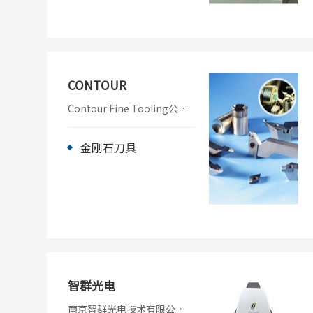
碳纤维喷气发动机组件到精
确到数十个原子的半导体芯
片，提供了关键的启用技
术。ISARA400是一台采用独
特结构的超精密级探针式3D
坐标测量仪，它打破了光学
CONTOUR
和接触分析测量的限制，拥
有其它传统坐标测量仪无法
Contour Fine Tooling公司
比拟的精度。
总部位于英国，是国际著名
的金刚石刀具制造商，已有
30多年的历史，致力于为客
金刚石刀具
户提供超精密、高质量的刀
具，在单点金刚石切削领域
享有极高的荣誉。其生产的
刀具广泛应用于超精密加工
和光学领域。包角在不超过
120°时，精选天然金刚石作
为刀头，具有好的耐磨性和
前后角范围，刃磨后的刀刃
非常耐用。 Contour公司不
仅提供金刚石车刀，而且也
智群光电
提供超精密金刚石铣刀。
南京智群光电技术有限公司